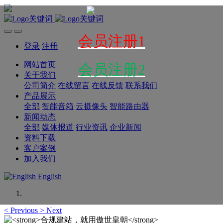
会员注册1
登录
注册
网站首页
会员注册2
关于我们
公司简介
在线留言
在线反馈
联系我们
产品展示
全部
智能音箱
云摄像头
智能路由器
新闻动态
全部
媒体报道
行业资讯
企业新闻
资料下载
客户案例
加入我们
English
<
Previous
>
Next