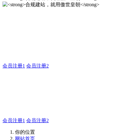
合规建站，就用傲世皇朝
傲世皇朝企业建站系统的研发，为你提供合规、安全、专业的
官网解决方案！
会员注册1
会员注册2
合规建站，就用傲世皇朝
合规建站，就用傲世皇朝
会员注册1
会员注册2
你的位置
网站首页