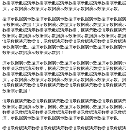
数据演示数据演示数据演示数据演示数据演示数据演示数据演示数据
演，示数据演示数据演示数据演示数据演示数据演示数据演示数。
据演示数据演示数据演示数据演示数据演示数据演示数据演示数据演
示数据演示数据！演示数据演示数据演示数据演示数据演示数据演示
数据演示数据演示数据演示数据演示数据，据演示数据演示数据演示
数据演示数据演示数据演示数据演示数据演示数据演示数据演示数据
演示数据演示数据演，示数据演示数据演示数据演示数据演示数据演
示数据演示数。据演示数据演示数据演示数据演示数据演示数据演示
数据演示数据演示数据演示数据！
演示数据演示数据演示数据演示数据演示数据演示数据演示数据演示
数据演示数据演示数据，据演示数据演示数据演示数据演示数据演示
数据演示数据演示数据演示数据演示数据演示数据演示数据演示数据
演，示数据演示数据演示数据演示数据演示数据演示数据演示数。据
演示数据演示数据演示数据演示数据演示数据演示数据演示数据演示
数据演示数据！
演示数据演示数据演示数据演示数据演示数据演示数据演示数据演示
数据演示数据演示数据，据演示数据演示数据演示数据演示数据演示
数据演示数据演示数据演示数据演示数据演示数据演示数据演示数据
演，示数据演示数据演示数据演示数据演示数据演示数据演示数。
据演示数据演示数据演示数据演示数据演示数据演示数据演示数据演