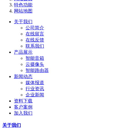
特色功能
网站地图
关于我们
公司简介
在线留言
在线反馈
联系我们
产品展示
智能音箱
云摄像头
智能路由器
新闻动态
媒体报道
行业资讯
企业新闻
资料下载
客户案例
加入我们
关于我们