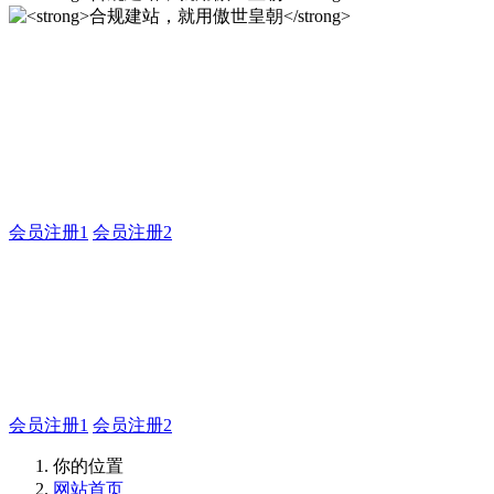
合规建站，就用傲世皇朝
傲世皇朝企业建站系统的研发，为你提供合规、安全、专业的
官网解决方案！
会员注册1
会员注册2
合规建站，就用傲世皇朝
合规建站，就用傲世皇朝
会员注册1
会员注册2
你的位置
网站首页