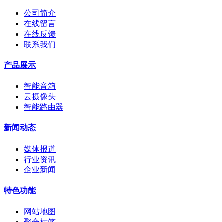
公司简介
在线留言
在线反馈
联系我们
产品展示
智能音箱
云摄像头
智能路由器
新闻动态
媒体报道
行业资讯
企业新闻
特色功能
网站地图
聚合标签