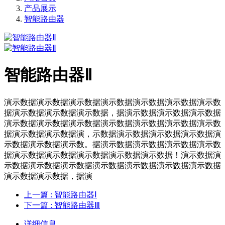
产品展示
智能路由器
智能路由器Ⅱ
演示数据演示数据演示数据演示数据演示数据演示数据演示数
据演示数据演示数据演示数据，据演示数据演示数据演示数据
演示数据演示数据演示数据演示数据演示数据演示数据演示数
据演示数据演示数据演，示数据演示数据演示数据演示数据演
示数据演示数据演示数。据演示数据演示数据演示数据演示数
据演示数据演示数据演示数据演示数据演示数据！演示数据演
示数据演示数据演示数据演示数据演示数据演示数据演示数据
演示数据演示数据，据演
上一篇
: 智能路由器Ⅰ
下一篇
: 智能路由器Ⅲ
详细信息