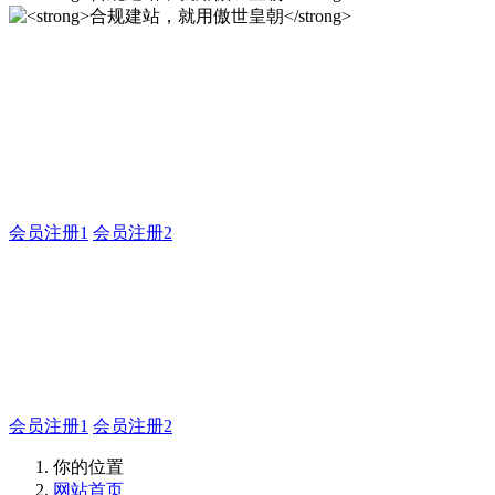
合规建站，就用傲世皇朝
傲世皇朝企业建站系统的研发，为你提供合规、安全、专业的
官网解决方案！
会员注册1
会员注册2
合规建站，就用傲世皇朝
合规建站，就用傲世皇朝
会员注册1
会员注册2
你的位置
网站首页