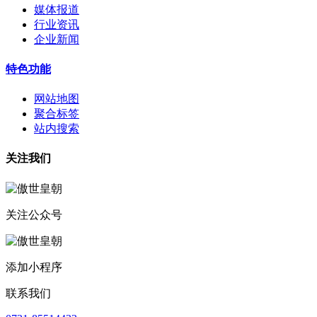
媒体报道
行业资讯
企业新闻
特色功能
网站地图
聚合标签
站内搜索
关注我们
关注公众号
添加小程序
联系我们