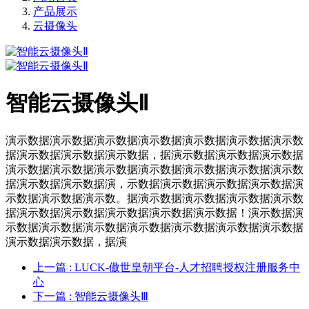
产品展示
云摄像头
智能云摄像头Ⅱ
演示数据演示数据演示数据演示数据演示数据演示数据演示数
据演示数据演示数据演示数据，据演示数据演示数据演示数据
演示数据演示数据演示数据演示数据演示数据演示数据演示数
据演示数据演示数据演，示数据演示数据演示数据演示数据演
示数据演示数据演示数。据演示数据演示数据演示数据演示数
据演示数据演示数据演示数据演示数据演示数据！演示数据演
示数据演示数据演示数据演示数据演示数据演示数据演示数据
演示数据演示数据，据演
上一篇
: LUCK-傲世皇朝平台-人才招聘授权注册服务中
心
下一篇
: 智能云摄像头Ⅲ