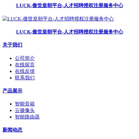
LUCK-傲世皇朝平台-人才招聘授权注册服务中心
LUCK-傲世皇朝平台-人才招聘授权注册服务中心
关于我们
公司简介
在线留言
在线反馈
联系我们
产品展示
智能音箱
云摄像头
智能路由器
新闻动态