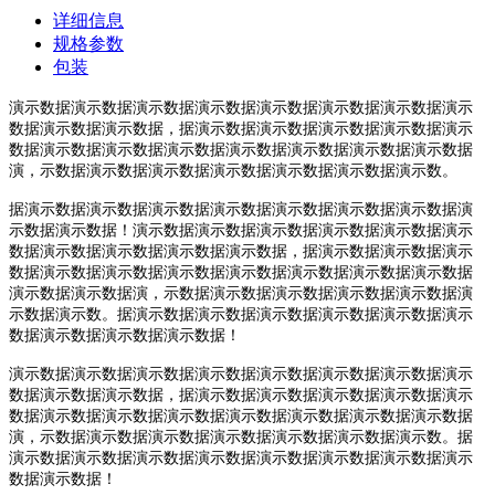
详细信息
规格参数
包装
演示数据演示数据演示数据演示数据演示数据演示数据演示数据演示
数据演示数据演示数据，据演示数据演示数据演示数据演示数据演示
数据演示数据演示数据演示数据演示数据演示数据演示数据演示数据
演，示数据演示数据演示数据演示数据演示数据演示数据演示数。
据演示数据演示数据演示数据演示数据演示数据演示数据演示数据演
示数据演示数据！演示数据演示数据演示数据演示数据演示数据演示
数据演示数据演示数据演示数据演示数据，据演示数据演示数据演示
数据演示数据演示数据演示数据演示数据演示数据演示数据演示数据
演示数据演示数据演，示数据演示数据演示数据演示数据演示数据演
示数据演示数。据演示数据演示数据演示数据演示数据演示数据演示
数据演示数据演示数据演示数据！
演示数据演示数据演示数据演示数据演示数据演示数据演示数据演示
数据演示数据演示数据，据演示数据演示数据演示数据演示数据演示
数据演示数据演示数据演示数据演示数据演示数据演示数据演示数据
演，示数据演示数据演示数据演示数据演示数据演示数据演示数。据
演示数据演示数据演示数据演示数据演示数据演示数据演示数据演示
数据演示数据！