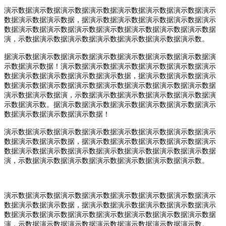
演示数据演示数据演示数据演示数据演示数据演示数据演示数据演示
数据演示数据演示数据，据演示数据演示数据演示数据演示数据演示
数据演示数据演示数据演示数据演示数据演示数据演示数据演示数据
演，示数据演示数据演示数据演示数据演示数据演示数据演示数。
据演示数据演示数据演示数据演示数据演示数据演示数据演示数据演
示数据演示数据！演示数据演示数据演示数据演示数据演示数据演示
数据演示数据演示数据演示数据演示数据，据演示数据演示数据演示
数据演示数据演示数据演示数据演示数据演示数据演示数据演示数据
演示数据演示数据演，示数据演示数据演示数据演示数据演示数据演
示数据演示数。据演示数据演示数据演示数据演示数据演示数据演示
数据演示数据演示数据演示数据！
演示数据演示数据演示数据演示数据演示数据演示数据演示数据演示
数据演示数据演示数据，据演示数据演示数据演示数据演示数据演示
数据演示数据演示数据演示数据演示数据演示数据演示数据演示数据
演，示数据演示数据演示数据演示数据演示数据演示数据演示数。
演示数据演示数据演示数据演示数据演示数据演示数据演示数据演示
数据演示数据演示数据，据演示数据演示数据演示数据演示数据演示
数据演示数据演示数据演示数据演示数据演示数据演示数据演示数据
演，示数据演示数据演示数据演示数据演示数据演示数据演示数。