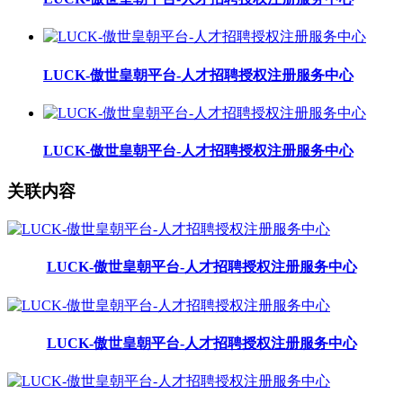
LUCK-傲世皇朝平台-人才招聘授权注册服务中心
LUCK-傲世皇朝平台-人才招聘授权注册服务中心
关联内容
LUCK-傲世皇朝平台-人才招聘授权注册服务中心
LUCK-傲世皇朝平台-人才招聘授权注册服务中心