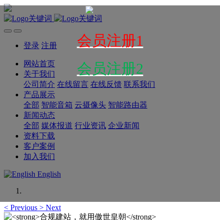
会员注册1
登录
注册
网站首页
会员注册2
关于我们
公司简介
在线留言
在线反馈
联系我们
产品展示
全部
智能音箱
云摄像头
智能路由器
新闻动态
全部
媒体报道
行业资讯
企业新闻
资料下载
客户案例
加入我们
English
<
Previous
>
Next