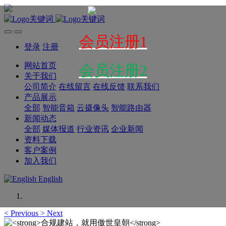
会员注册1
登录
注册
网站首页
会员注册2
关于我们
公司简介
在线留言
在线反馈
联系我们
产品展示
全部
智能音箱
云摄像头
智能路由器
新闻动态
全部
媒体报道
行业资讯
企业新闻
资料下载
客户案例
加入我们
English
<
Previous
>
Next