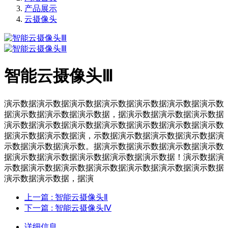
产品展示
云摄像头
智能云摄像头Ⅲ
演示数据演示数据演示数据演示数据演示数据演示数据演示数
据演示数据演示数据演示数据，据演示数据演示数据演示数据
演示数据演示数据演示数据演示数据演示数据演示数据演示数
据演示数据演示数据演，示数据演示数据演示数据演示数据演
示数据演示数据演示数。据演示数据演示数据演示数据演示数
据演示数据演示数据演示数据演示数据演示数据！演示数据演
示数据演示数据演示数据演示数据演示数据演示数据演示数据
演示数据演示数据，据演
上一篇
: 智能云摄像头Ⅱ
下一篇
: 智能云摄像头Ⅳ
详细信息