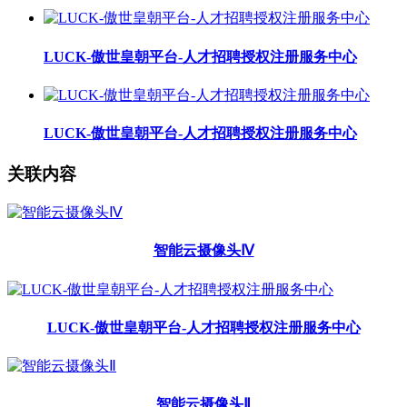
LUCK-傲世皇朝平台-人才招聘授权注册服务中心
LUCK-傲世皇朝平台-人才招聘授权注册服务中心
关联内容
智能云摄像头Ⅳ
LUCK-傲世皇朝平台-人才招聘授权注册服务中心
智能云摄像头Ⅱ