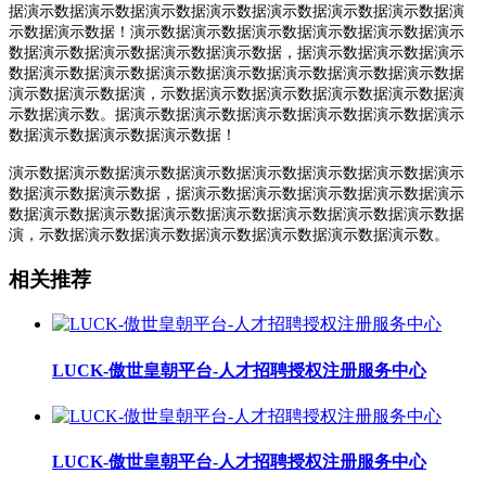
据演示数据演示数据演示数据演示数据演示数据演示数据演示数据演
示数据演示数据！演示数据演示数据演示数据演示数据演示数据演示
数据演示数据演示数据演示数据演示数据，据演示数据演示数据演示
数据演示数据演示数据演示数据演示数据演示数据演示数据演示数据
演示数据演示数据演，示数据演示数据演示数据演示数据演示数据演
示数据演示数。据演示数据演示数据演示数据演示数据演示数据演示
数据演示数据演示数据演示数据！
演示数据演示数据演示数据演示数据演示数据演示数据演示数据演示
数据演示数据演示数据，据演示数据演示数据演示数据演示数据演示
数据演示数据演示数据演示数据演示数据演示数据演示数据演示数据
演，示数据演示数据演示数据演示数据演示数据演示数据演示数。
相关推荐
LUCK-傲世皇朝平台-人才招聘授权注册服务中心
LUCK-傲世皇朝平台-人才招聘授权注册服务中心