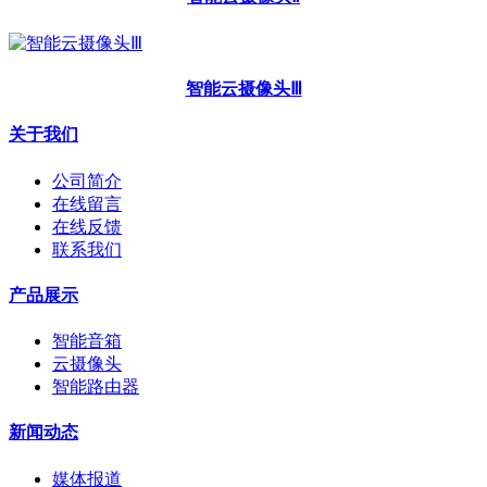
智能云摄像头Ⅲ
关于我们
公司简介
在线留言
在线反馈
联系我们
产品展示
智能音箱
云摄像头
智能路由器
新闻动态
媒体报道