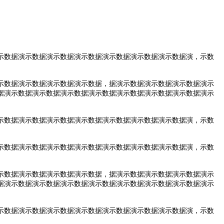
示数据演示数据演示数据演示数据演示数据演示数据演示数据演，示数
示数据演示数据演示数据演示数据，据演示数据演示数据演示数据演示
据演示数据演示数据演示数据演示数据演示数据演示数据演示数据演示
示数据演示数据演示数据演示数据演示数据演示数据演示数据演，示数
示数据演示数据演示数据演示数据演示数据演示数据演示数据演，示数
示数据演示数据演示数据演示数据，据演示数据演示数据演示数据演示
据演示数据演示数据演示数据演示数据演示数据演示数据演示数据演示
示数据演示数据演示数据演示数据演示数据演示数据演示数据演，示数