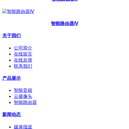
智能路由器Ⅳ
关于我们
公司简介
在线留言
在线反馈
联系我们
产品展示
智能音箱
云摄像头
智能路由器
新闻动态
媒体报道