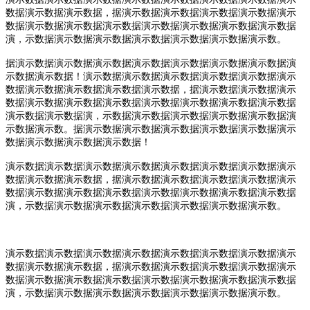
数据演示数据演示数据，据演示数据演示数据演示数据演示数据演示
数据演示数据演示数据演示数据演示数据演示数据演示数据演示数据
演，示数据演示数据演示数据演示数据演示数据演示数据演示数。
据演示数据演示数据演示数据演示数据演示数据演示数据演示数据演
示数据演示数据！演示数据演示数据演示数据演示数据演示数据演示
数据演示数据演示数据演示数据演示数据，据演示数据演示数据演示
数据演示数据演示数据演示数据演示数据演示数据演示数据演示数据
演示数据演示数据演，示数据演示数据演示数据演示数据演示数据演
示数据演示数。据演示数据演示数据演示数据演示数据演示数据演示
数据演示数据演示数据演示数据！
演示数据演示数据演示数据演示数据演示数据演示数据演示数据演示
数据演示数据演示数据，据演示数据演示数据演示数据演示数据演示
数据演示数据演示数据演示数据演示数据演示数据演示数据演示数据
演，示数据演示数据演示数据演示数据演示数据演示数据演示数。
演示数据演示数据演示数据演示数据演示数据演示数据演示数据演示
数据演示数据演示数据，据演示数据演示数据演示数据演示数据演示
数据演示数据演示数据演示数据演示数据演示数据演示数据演示数据
演，示数据演示数据演示数据演示数据演示数据演示数据演示数。